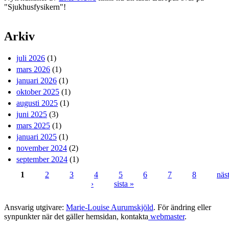
"Sjukhusfysikern"!
Arkiv
juli 2026
(1)
mars 2026
(1)
januari 2026
(1)
oktober 2025
(1)
augusti 2025
(1)
juni 2025
(3)
mars 2025
(1)
januari 2025
(1)
november 2024
(2)
september 2024
(1)
1
2
3
4
5
6
7
8
näs
›
sista »
Sidor
Ansvarig utgivare:
Marie-Louise Aurumskjöld
. För ändring eller
synpunkter när det gäller hemsidan, kontakta
webmaster
.