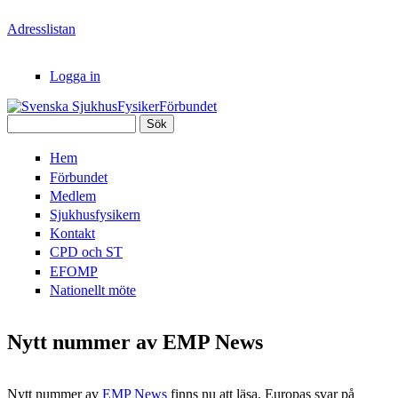
Hoppa till huvudinnehåll
Adresslistan
Logga in
Sök
Svenska
Sökformulär
Hem
SjukhusFysikerFörbundet
Förbundet
Medlem
Sjukhusfysikern
Kontakt
CPD och ST
EFOMP
Nationellt möte
Nytt nummer av EMP News
Nytt nummer av
EMP News
finns nu att läsa. Europas svar på