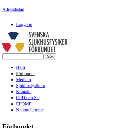
Hoppa till huvudinnehåll
Adresslistan
Logga in
Sök
Svenska
Sökformulär
Hem
SjukhusFysikerFörbundet
Förbundet
Medlem
Sjukhusfysikern
Kontakt
CPD och ST
EFOMP
Nationellt möte
Förbundet