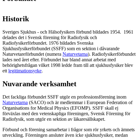
Historik
Sveriges Sjukhus - och Hälsofysikers förbund bildades 1954. 1961
delades det i Svensk förening för Radiofysik och
Radiofysikerförbundet. 1976 bildades Svenska
Sjukhusfysikerförbundet (SSFF) som en sektion i dåvarande
Naturvetareförbundet (numera
Naturvetarna
). Radiofysikerförbundet
lades ned året efter. Förbundet har bland annat arbetat med
behörighetsfrågan vilket 1998 ledde fram till att sjukhusfysiker blev
ett
legitimationsyrke
.
Nuvarande verksamhet
Det fackliga förbundet SSFF utgör en professionsförening inom
Naturvetarna
(SACO) och är medlemmar i European Federation of
Organisations for Medical Physics (EFOMP). SSFF skall ej
förväxlas med den vetenskapliga föreningen, Svensk Förening för
Radiofysik, som utgör en sektion av läkaresällskapet.
Förbund och förening samarbetar i frågor som rör yrkets och ämnets
utveckling. Föreningen ansluter även icke sjukhusfysiker, medan