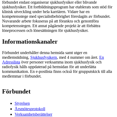
förbundet endast organiserar sjukhusfysiker eller blivande
sjukhusfysiker. Ett fortbildningsprogram har etablerats som stöd för
klinisk utveckling under hela karriären. Vidare har en
kompetensstege med specialistbehörighet föreslagits av förbundet.
Nuvarande arbete fokuseras på att förankra och genomföra
kompetensstegen. Ett annat pågående projekt är att förbättra
löneprocessen och lönesättningen för sjukhusfysiker.
Informationskanaler
Förbundet underhåller denna hemsida samt utger en
medlemstidning,
Sjukhusfysikern
, med 4 nummer om året.
En
Adresslista
över personer verksamma inom sjukhusfysik och
radiofysik hålls uppdaterad på hemsidan för att underlätta
kommunikation. En e-postlista finns också för grupputskick till alla
medlemmar i förbundet.
Förbundet
Styrelsen
Årsmötesprotokoll
Verksamhetsberättelser