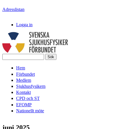
Hoppa till huvudinnehåll
Adresslistan
Logga in
Sök
Svenska
Sökformulär
Hem
SjukhusFysikerFörbundet
Förbundet
Medlem
Sjukhusfysikern
Kontakt
CPD och ST
EFOMP
Nationellt möte
juni 2025