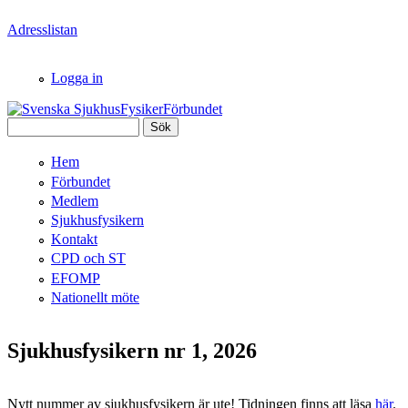
Hoppa till huvudinnehåll
Adresslistan
Logga in
Sök
Svenska
Sökformulär
Hem
SjukhusFysikerFörbundet
Förbundet
Medlem
Sjukhusfysikern
Kontakt
CPD och ST
EFOMP
Nationellt möte
Sjukhusfysikern nr 1, 2026
Nytt nummer av sjukhusfysikern är ute! Tidningen finns att läsa
här
.