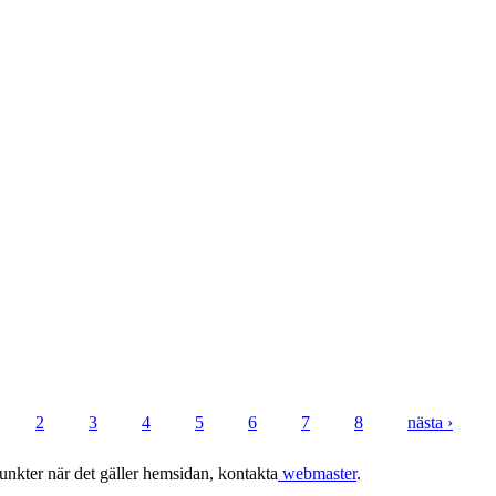
2
3
4
5
6
7
8
nästa ›
punkter när det gäller hemsidan, kontakta
webmaster
.