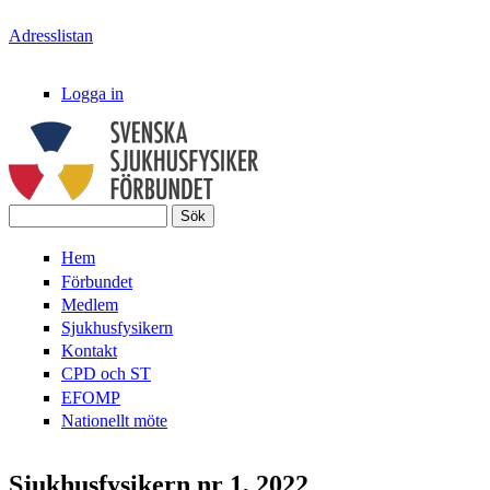
Hoppa till huvudinnehåll
Adresslistan
Logga in
Sök
Svenska
Sökformulär
Hem
SjukhusFysikerFörbundet
Förbundet
Medlem
Sjukhusfysikern
Kontakt
CPD och ST
EFOMP
Nationellt möte
Sjukhusfysikern nr 1, 2022