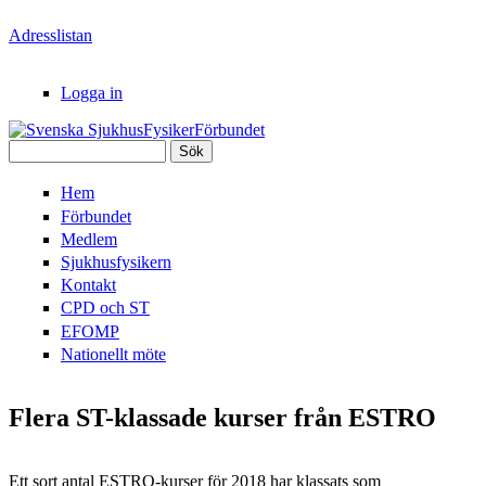
Hoppa till huvudinnehåll
Adresslistan
Logga in
Sök
Svenska
Sökformulär
Hem
SjukhusFysikerFörbundet
Förbundet
Medlem
Sjukhusfysikern
Kontakt
CPD och ST
EFOMP
Nationellt möte
Flera ST-klassade kurser från ESTRO
Ett sort antal ESTRO-kurser för 2018 har klassats som