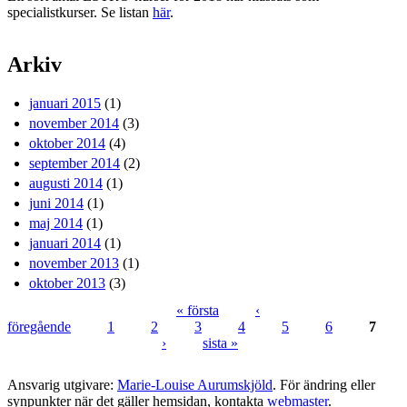
specialistkurser. Se listan
här
.
Arkiv
januari 2015
(1)
november 2014
(3)
oktober 2014
(4)
september 2014
(2)
augusti 2014
(1)
juni 2014
(1)
maj 2014
(1)
januari 2014
(1)
november 2013
(1)
oktober 2013
(3)
« första
‹
föregående
1
2
3
4
5
6
7
Sidor
›
sista »
Ansvarig utgivare:
Marie-Louise Aurumskjöld
. För ändring eller
synpunkter när det gäller hemsidan, kontakta
webmaster
.