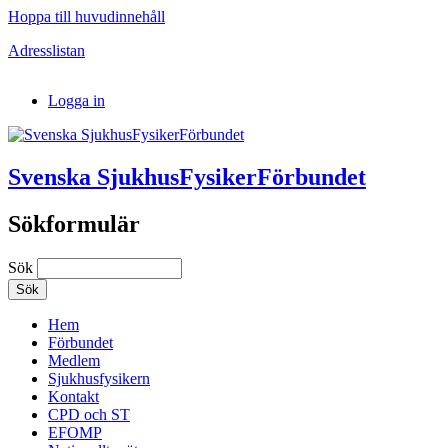
Hoppa till huvudinnehåll
Adresslistan
Logga in
Svenska SjukhusFysikerFörbundet
Sökformulär
Sök
Hem
Förbundet
Medlem
Sjukhusfysikern
Kontakt
CPD och ST
EFOMP