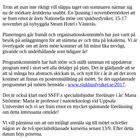
Trots att man inte riktigt vill släppa taget om sommaren närmar sig
nu de mörkare årstiderna snabbt. En ljusning i novembermörkret att
se fram emot är årets Nationella möte om sjukhusfysiker, 15-17
november på nybyggda Steam Hotel i Västerås.
Planeringen går framåt och organisationskommittén har just varit på
besök på anläggningen för att stämma av och titta på lokalerna. Vi är
övertygade om att årets möte kommer att bli minst lika trevligt,
givande och underhållande som tidigare år!
Programkommittén har haft möte och ställt samman ett uppdaterat
program med i stort sett alla detaljer på plats. Det är glädjande att se
att så många bra abstracts skickats in, och nytt för i år är att det även
kommer att finnas en posterutställning på mötet. Se det uppdaterade
programmet på mötets hemsida -
www.sjukhusfysiker.se/2017
.
Det är också klart med SSFF:s specialinbjudne föreläsare i år: Maria
Strömme. Maria är professor i nanoteknologi vid Uppsala
Universitet och vi ser fram emot en mycket spännande föreläsning
om detta intressanta område!
Vi vill påminna om att om möjligt anmäla sig till mötet och/eller
någon av de två specialistklassade kurserna senast 13/9. Efter detta
datum höjs priserna.