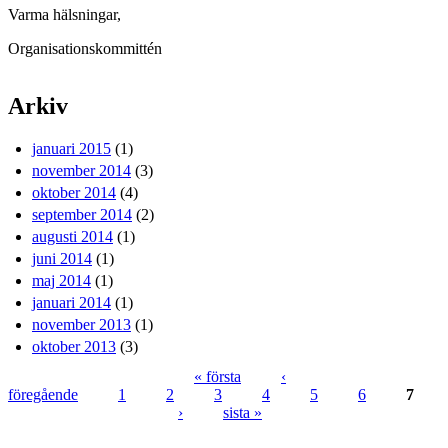
Varma hälsningar,
Organisationskommittén
Arkiv
januari 2015
(1)
november 2014
(3)
oktober 2014
(4)
september 2014
(2)
augusti 2014
(1)
juni 2014
(1)
maj 2014
(1)
januari 2014
(1)
november 2013
(1)
oktober 2013
(3)
« första
‹
föregående
1
2
3
4
5
6
7
Sidor
›
sista »