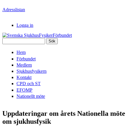
Hoppa till huvudinnehåll
Adresslistan
Logga in
Sök
Svenska
Sökformulär
Hem
SjukhusFysikerFörbundet
Förbundet
Medlem
Sjukhusfysikern
Kontakt
CPD och ST
EFOMP
Nationellt möte
Uppdateringar om årets Nationella möte
om sjukhusfysik