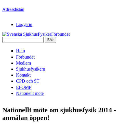
Hoppa till huvudinnehåll
Adresslistan
Logga in
Sök
Svenska
Sökformulär
Hem
SjukhusFysikerFörbundet
Förbundet
Medlem
Sjukhusfysikern
Kontakt
CPD och ST
EFOMP
Nationellt möte
Nationellt möte om sjukhusfysik 2014 -
anmälan öppen!