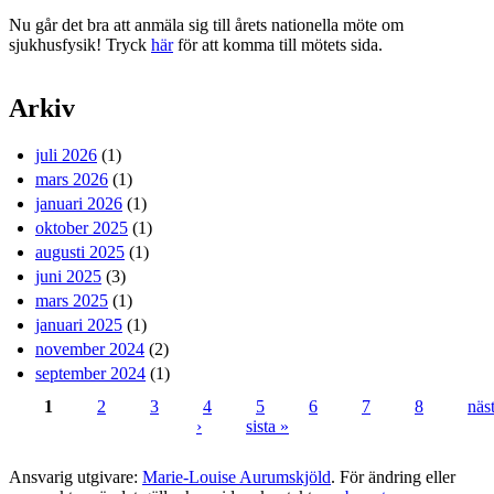
Nu går det bra att anmäla sig till årets nationella möte om
sjukhusfysik! Tryck
här
för att komma till mötets sida.
Arkiv
juli 2026
(1)
mars 2026
(1)
januari 2026
(1)
oktober 2025
(1)
augusti 2025
(1)
juni 2025
(3)
mars 2025
(1)
januari 2025
(1)
november 2024
(2)
september 2024
(1)
1
2
3
4
5
6
7
8
näs
›
sista »
Sidor
Ansvarig utgivare:
Marie-Louise Aurumskjöld
. För ändring eller