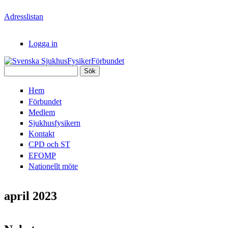
Hoppa till huvudinnehåll
Adresslistan
Logga in
Sök
Svenska
Sökformulär
Hem
SjukhusFysikerFörbundet
Förbundet
Medlem
Sjukhusfysikern
Kontakt
CPD och ST
EFOMP
Nationellt möte
april 2023