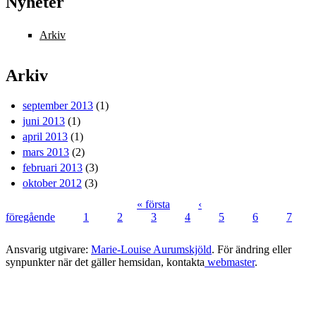
Nyheter
Arkiv
Arkiv
september 2013
(1)
juni 2013
(1)
april 2013
(1)
mars 2013
(2)
februari 2013
(3)
oktober 2012
(3)
« första
‹
föregående
1
2
3
4
5
6
7
Sidor
Ansvarig utgivare:
Marie-Louise Aurumskjöld
. För ändring eller
synpunkter när det gäller hemsidan, kontakta
webmaster
.