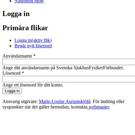
Nationellt möte
Logga in
Primära flikar
Logga in
(aktiv flik)
Begär nytt lösenord
Användarnamn
*
Ange ditt användarnamn på Svenska SjukhusFysikerFörbundet.
Lösenord
*
Ange ett lösenord för ditt konto.
Ansvarig utgivare:
Marie-Louise Aurumskjöld
. För ändring eller
synpunkter när det gäller hemsidan, kontakta
webmaster
.