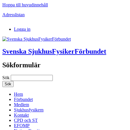
Hoppa till huvudinnehåll
Adresslistan
Logga in
Svenska SjukhusFysikerFörbundet
Sökformulär
Sök
Hem
Förbundet
Medlem
Sjukhusfysikern
Kontakt
CPD och ST
EFOMP