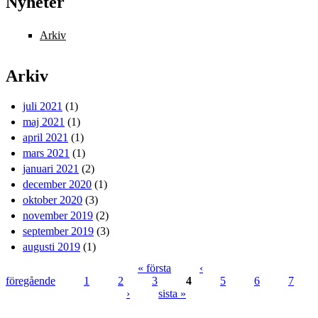
Nyheter
Arkiv
Arkiv
juli 2021
(1)
maj 2021
(1)
april 2021
(1)
mars 2021
(1)
januari 2021
(2)
december 2020
(1)
oktober 2020
(3)
november 2019
(2)
september 2019
(3)
augusti 2019
(1)
« första
‹
föregående
1
2
3
4
5
6
7
Sidor
›
sista »