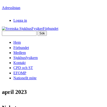
Hoppa till huvudinnehåll
Adresslistan
Logga in
Sök
Svenska
Sökformulär
Hem
SjukhusFysikerFörbundet
Förbundet
Medlem
Sjukhusfysikern
Kontakt
CPD och ST
EFOMP
Nationellt möte
april 2023