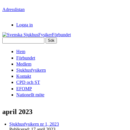
Hoppa till huvudinnehåll
Adresslistan
Logga in
Sök
Svenska
Sökformulär
Hem
SjukhusFysikerFörbundet
Förbundet
Medlem
Sjukhusfysikern
Kontakt
CPD och ST
EFOMP
Nationellt möte
april 2023
Sjukhusfysikern nr 1, 2023
Publicerad:
17 april 2023