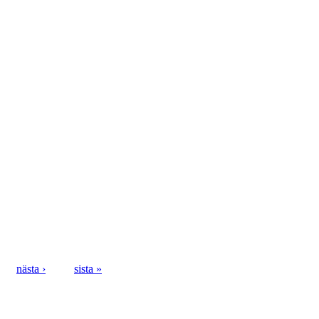
nästa ›
sista »