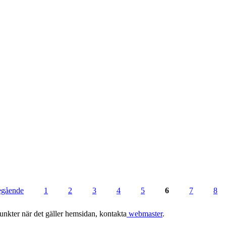
regående
1
2
3
4
5
6
7
8
punkter när det gäller hemsidan, kontakta
webmaster
.