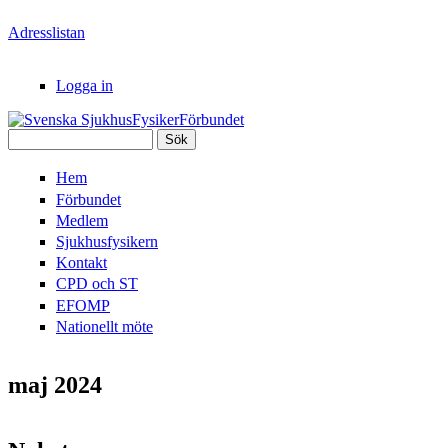
Hoppa till huvudinnehåll
Adresslistan
Logga in
Sök
Svenska
Sökformulär
Hem
SjukhusFysikerFörbundet
Förbundet
Medlem
Sjukhusfysikern
Kontakt
CPD och ST
EFOMP
Nationellt möte
maj 2024