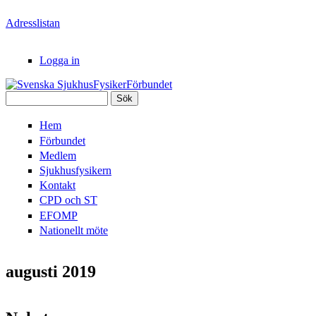
Hoppa till huvudinnehåll
Adresslistan
Logga in
Sök
Svenska
Sökformulär
Hem
SjukhusFysikerFörbundet
Förbundet
Medlem
Sjukhusfysikern
Kontakt
CPD och ST
EFOMP
Nationellt möte
augusti 2019