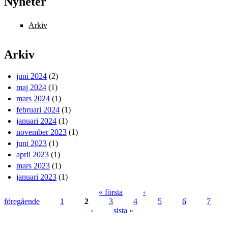
Nyheter
Arkiv
Arkiv
juni 2024
(2)
maj 2024
(1)
mars 2024
(1)
februari 2024
(1)
januari 2024
(1)
november 2023
(1)
juni 2023
(1)
april 2023
(1)
mars 2023
(1)
januari 2023
(1)
« första
‹
föregående
1
2
3
4
5
6
7
Sidor
›
sista »