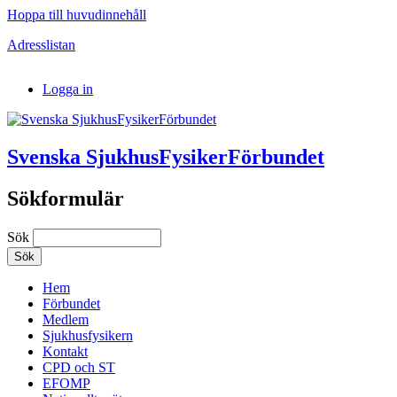
Hoppa till huvudinnehåll
Adresslistan
Logga in
Svenska SjukhusFysikerFörbundet
Sökformulär
Sök
Hem
Förbundet
Medlem
Sjukhusfysikern
Kontakt
CPD och ST
EFOMP