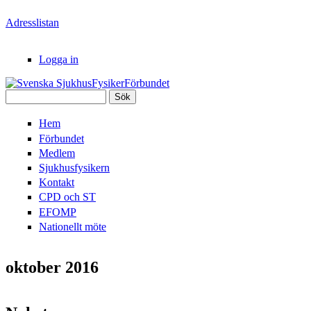
Hoppa till huvudinnehåll
Adresslistan
Logga in
Sök
Svenska
Sökformulär
Hem
SjukhusFysikerFörbundet
Förbundet
Medlem
Sjukhusfysikern
Kontakt
CPD och ST
EFOMP
Nationellt möte
oktober 2016