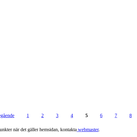
regående
1
2
3
4
5
6
7
8
punkter när det gäller hemsidan, kontakta
webmaster
.