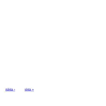
nästa ›
sista »