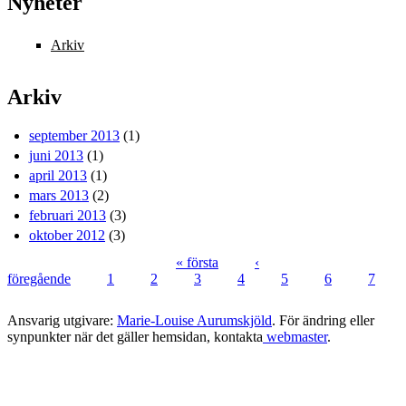
Nyheter
Arkiv
Arkiv
september 2013
(1)
juni 2013
(1)
april 2013
(1)
mars 2013
(2)
februari 2013
(3)
oktober 2012
(3)
« första
‹
föregående
1
2
3
4
5
6
7
Sidor
Ansvarig utgivare:
Marie-Louise Aurumskjöld
. För ändring eller
synpunkter när det gäller hemsidan, kontakta
webmaster
.