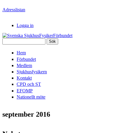
Hoppa till huvudinnehåll
Adresslistan
Logga in
Sök
Svenska
Sökformulär
Hem
SjukhusFysikerFörbundet
Förbundet
Medlem
Sjukhusfysikern
Kontakt
CPD och ST
EFOMP
Nationellt möte
september 2016