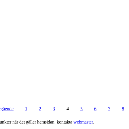
regående
1
2
3
4
5
6
7
8
punkter när det gäller hemsidan, kontakta
webmaster
.