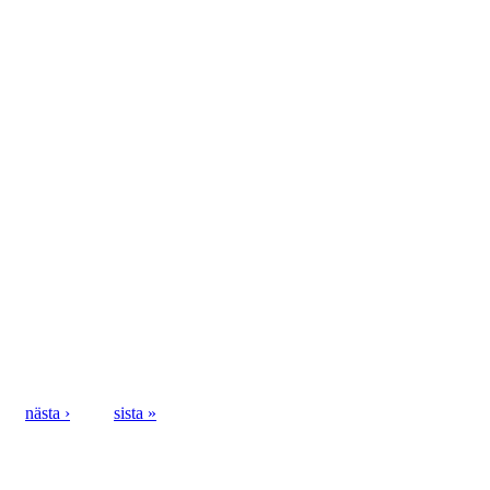
nästa ›
sista »