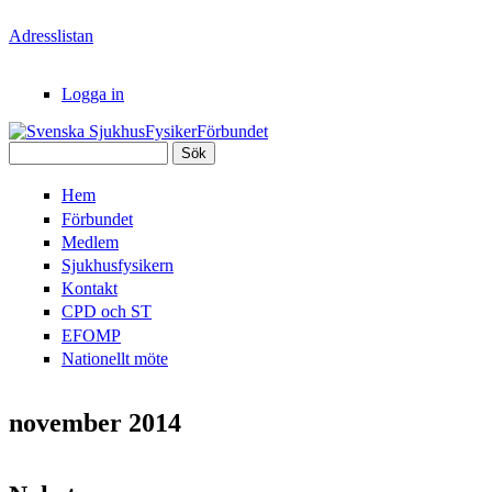
Hoppa till huvudinnehåll
Adresslistan
Logga in
Sök
Svenska
Sökformulär
Hem
SjukhusFysikerFörbundet
Förbundet
Medlem
Sjukhusfysikern
Kontakt
CPD och ST
EFOMP
Nationellt möte
november 2014