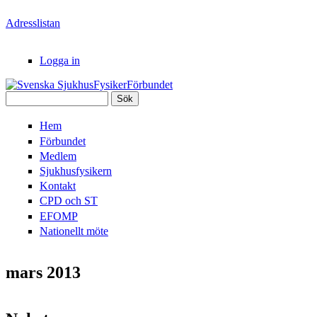
Hoppa till huvudinnehåll
Adresslistan
Logga in
Sök
Svenska
Sökformulär
Hem
SjukhusFysikerFörbundet
Förbundet
Medlem
Sjukhusfysikern
Kontakt
CPD och ST
EFOMP
Nationellt möte
mars 2013