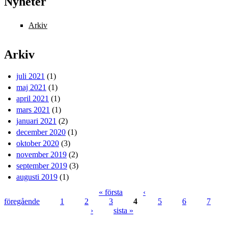
Nyheter
Arkiv
Arkiv
juli 2021
(1)
maj 2021
(1)
april 2021
(1)
mars 2021
(1)
januari 2021
(2)
december 2020
(1)
oktober 2020
(3)
november 2019
(2)
september 2019
(3)
augusti 2019
(1)
« första
‹
föregående
1
2
3
4
5
6
7
Sidor
›
sista »