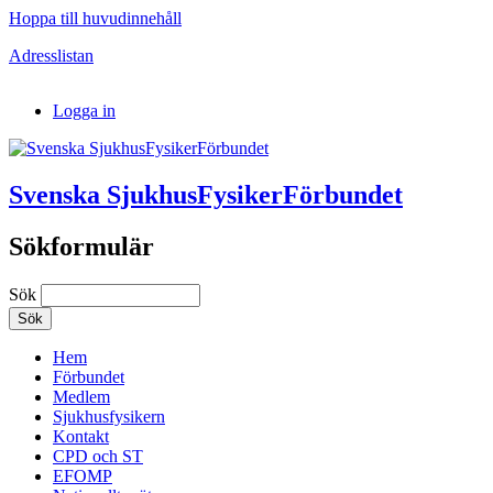
Hoppa till huvudinnehåll
Adresslistan
Logga in
Svenska SjukhusFysikerFörbundet
Sökformulär
Sök
Hem
Förbundet
Medlem
Sjukhusfysikern
Kontakt
CPD och ST
EFOMP