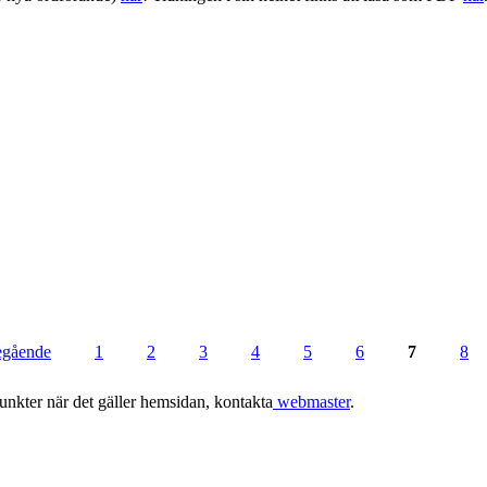
regående
1
2
3
4
5
6
7
8
punkter när det gäller hemsidan, kontakta
webmaster
.