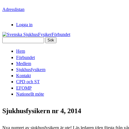
Hoppa till huvudinnehåll
Adresslistan
Logga in
Sök
Svenska
Sökformulär
Hem
SjukhusFysikerFörbundet
Förbundet
Medlem
Sjukhusfysikern
Kontakt
CPD och ST
EFOMP
Nationellt möte
Sjukhusfysikern nr 4, 2014
Nya numret av sjukhusfysikern är ute! Läs ledaren (den första från v