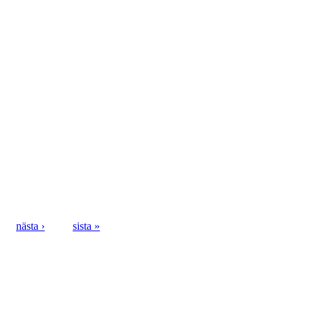
nästa ›
sista »