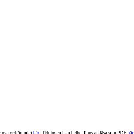
år nya ordförande)
här
! Tidningen i sin helhet finns att läsa som PDF
här