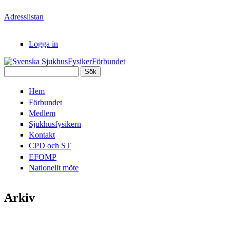
Hoppa till huvudinnehåll
Adresslistan
Logga in
Sök
Svenska
Sökformulär
Hem
SjukhusFysikerFörbundet
Förbundet
Medlem
Sjukhusfysikern
Kontakt
CPD och ST
EFOMP
Nationellt möte
Arkiv