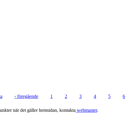
ta
‹ föregående
1
2
3
4
5
6
punkter när det gäller hemsidan, kontakta
webmaster
.