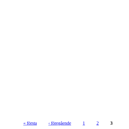
« första
‹ föregående
1
2
3