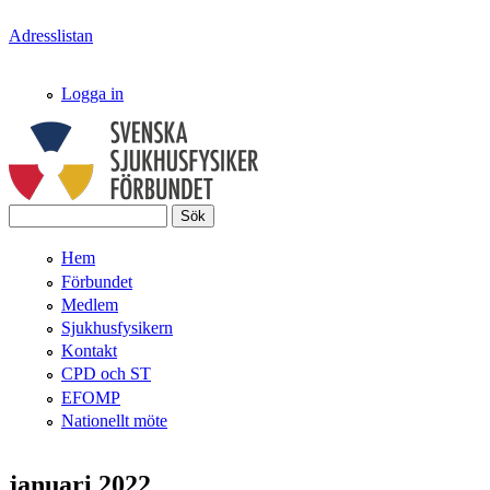
Hoppa till huvudinnehåll
Adresslistan
Logga in
Sök
Svenska
Sökformulär
Hem
SjukhusFysikerFörbundet
Förbundet
Medlem
Sjukhusfysikern
Kontakt
CPD och ST
EFOMP
Nationellt möte
januari 2022