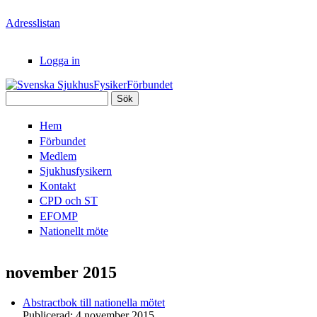
Hoppa till huvudinnehåll
Adresslistan
Logga in
Sök
Svenska
Sökformulär
Hem
SjukhusFysikerFörbundet
Förbundet
Medlem
Sjukhusfysikern
Kontakt
CPD och ST
EFOMP
Nationellt möte
november 2015
Abstractbok till nationella mötet
Publicerad:
4 november 2015