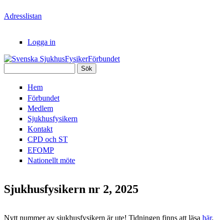
Hoppa till huvudinnehåll
Adresslistan
Logga in
Sök
Svenska
Sökformulär
Hem
SjukhusFysikerFörbundet
Förbundet
Medlem
Sjukhusfysikern
Kontakt
CPD och ST
EFOMP
Nationellt möte
Sjukhusfysikern nr 2, 2025
Nytt nummer av sjukhusfysikern är ute! Tidningen finns att läsa
här
.