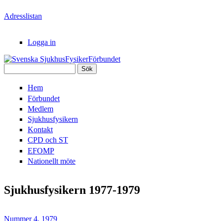
Hoppa till huvudinnehåll
Adresslistan
Logga in
Sök
Svenska
Sökformulär
Hem
SjukhusFysikerFörbundet
Förbundet
Medlem
Sjukhusfysikern
Kontakt
CPD och ST
EFOMP
Nationellt möte
Sjukhusfysikern 1977-1979
Nummer 4, 1979