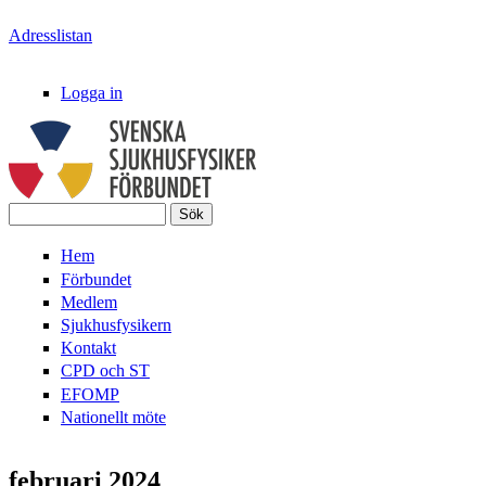
Hoppa till huvudinnehåll
Adresslistan
Logga in
Sök
Svenska
Sökformulär
Hem
SjukhusFysikerFörbundet
Förbundet
Medlem
Sjukhusfysikern
Kontakt
CPD och ST
EFOMP
Nationellt möte
februari 2024