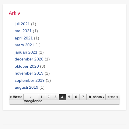
Arkiv
juli 2021
(1)
maj 2021
(1)
april 2021
(1)
mars 2021
(1)
januari 2021
(2)
december 2020
(1)
oktober 2020
(3)
november 2019
(2)
september 2019
(3)
augusti 2019
(1)
Sidor
« första
‹
1
2
3
4
5
6
7
8
nästa ›
sista »
föregående