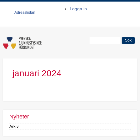
Hoppa till
Logga in
huvudinnehåll
Adresslistan
Sökformulär
Sök
januari 2024
Nyheter
Arkiv