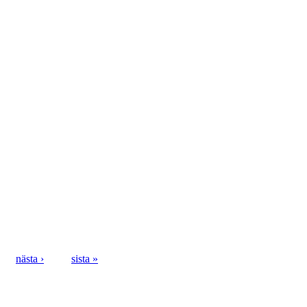
nästa ›
sista »