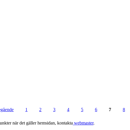
regående
1
2
3
4
5
6
7
8
punkter när det gäller hemsidan, kontakta
webmaster
.