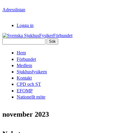
Hoppa till huvudinnehåll
Adresslistan
Logga in
Sök
Svenska
Sökformulär
Hem
SjukhusFysikerFörbundet
Förbundet
Medlem
Sjukhusfysikern
Kontakt
CPD och ST
EFOMP
Nationellt möte
november 2023