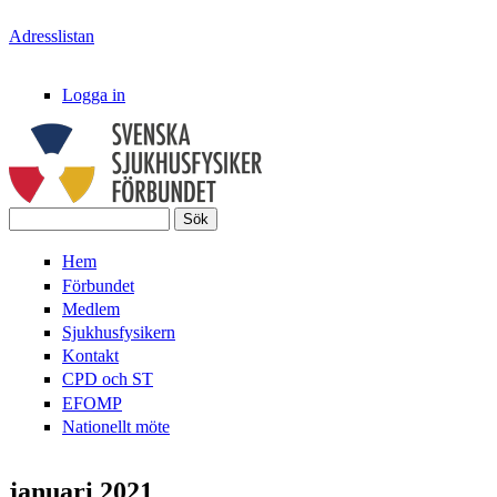
Hoppa till huvudinnehåll
Adresslistan
Logga in
Sök
Svenska
Sökformulär
Hem
SjukhusFysikerFörbundet
Förbundet
Medlem
Sjukhusfysikern
Kontakt
CPD och ST
EFOMP
Nationellt möte
januari 2021