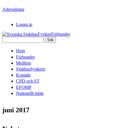
Hoppa till huvudinnehåll
Adresslistan
Logga in
Sök
Svenska
Sökformulär
Hem
SjukhusFysikerFörbundet
Förbundet
Medlem
Sjukhusfysikern
Kontakt
CPD och ST
EFOMP
Nationellt möte
juni 2017