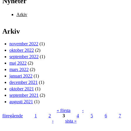
Nyheter
Arkiv
Arkiv
november 2022
(1)
oktober 2022
(2)
september 2022
(1)
maj 2022
(2)
mars 2022
(2)
januari 2022
(1)
december 2021
(1)
oktober 2021
(1)
september 2021
(2)
augusti 2021
(1)
« första
‹
föregående
1
2
3
4
5
6
7
Sidor
›
sista »