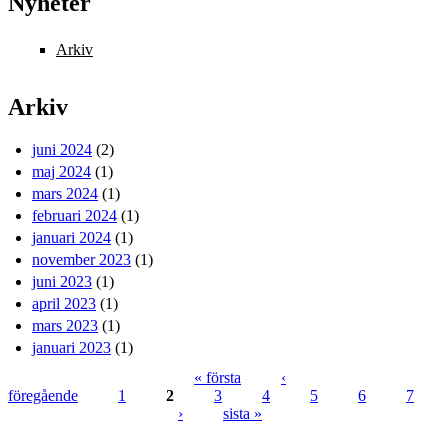
Nyheter
Arkiv
Arkiv
juni 2024
(2)
maj 2024
(1)
mars 2024
(1)
februari 2024
(1)
januari 2024
(1)
november 2023
(1)
juni 2023
(1)
april 2023
(1)
mars 2023
(1)
januari 2023
(1)
« första
‹
föregående
1
2
3
4
5
6
7
Sidor
›
sista »