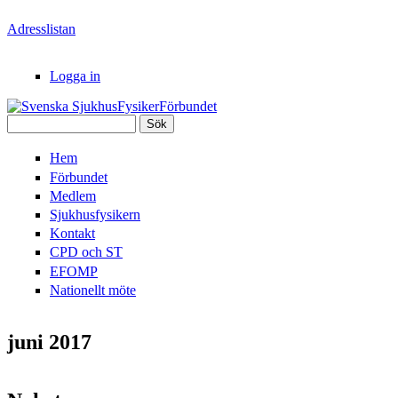
Hoppa till huvudinnehåll
Adresslistan
Logga in
Sök
Svenska
Sökformulär
Hem
SjukhusFysikerFörbundet
Förbundet
Medlem
Sjukhusfysikern
Kontakt
CPD och ST
EFOMP
Nationellt möte
juni 2017