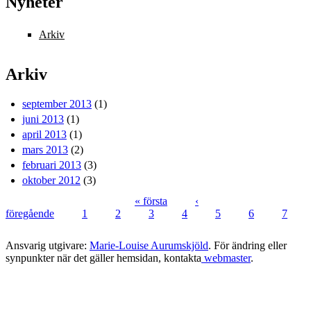
Nyheter
Arkiv
Arkiv
september 2013
(1)
juni 2013
(1)
april 2013
(1)
mars 2013
(2)
februari 2013
(3)
oktober 2012
(3)
« första
‹
föregående
1
2
3
4
5
6
7
Sidor
Ansvarig utgivare:
Marie-Louise Aurumskjöld
. För ändring eller
synpunkter när det gäller hemsidan, kontakta
webmaster
.