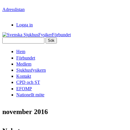
Hoppa till huvudinnehåll
Adresslistan
Logga in
Sök
Svenska
Sökformulär
Hem
SjukhusFysikerFörbundet
Förbundet
Medlem
Sjukhusfysikern
Kontakt
CPD och ST
EFOMP
Nationellt möte
november 2016