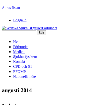
Hoppa till huvudinnehåll
Adresslistan
Logga in
Sök
Svenska
Sökformulär
Hem
SjukhusFysikerFörbundet
Förbundet
Medlem
Sjukhusfysikern
Kontakt
CPD och ST
EFOMP
Nationellt möte
augusti 2014