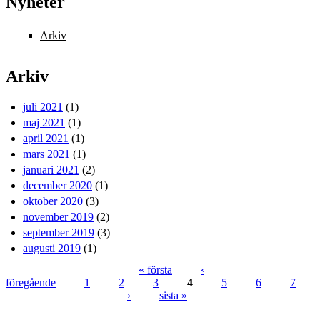
Nyheter
Arkiv
Arkiv
juli 2021
(1)
maj 2021
(1)
april 2021
(1)
mars 2021
(1)
januari 2021
(2)
december 2020
(1)
oktober 2020
(3)
november 2019
(2)
september 2019
(3)
augusti 2019
(1)
« första
‹
föregående
1
2
3
4
5
6
7
Sidor
›
sista »