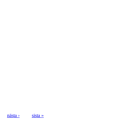
nästa ›
sista »