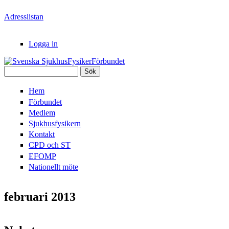
Hoppa till huvudinnehåll
Adresslistan
Logga in
Sök
Svenska
Sökformulär
Hem
SjukhusFysikerFörbundet
Förbundet
Medlem
Sjukhusfysikern
Kontakt
CPD och ST
EFOMP
Nationellt möte
februari 2013