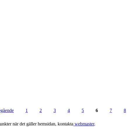
regående
1
2
3
4
5
6
7
8
punkter när det gäller hemsidan, kontakta
webmaster
.