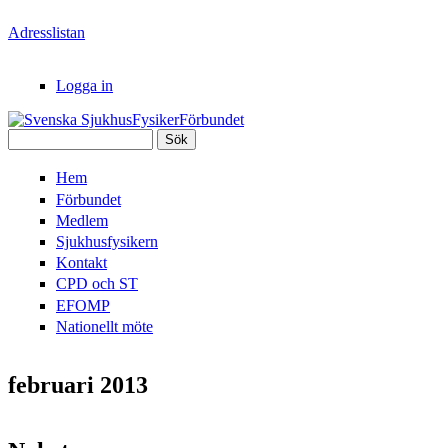
Hoppa till huvudinnehåll
Adresslistan
Logga in
Sök
Svenska
Sökformulär
Hem
SjukhusFysikerFörbundet
Förbundet
Medlem
Sjukhusfysikern
Kontakt
CPD och ST
EFOMP
Nationellt möte
februari 2013