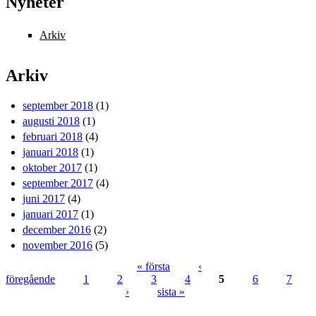
Nyheter
Arkiv
Arkiv
september 2018
(1)
augusti 2018
(1)
februari 2018
(4)
januari 2018
(1)
oktober 2017
(1)
september 2017
(4)
juni 2017
(4)
januari 2017
(1)
december 2016
(2)
november 2016
(5)
« första
‹
föregående
1
2
3
4
5
6
7
Sidor
›
sista »