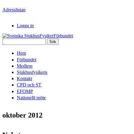
Hoppa till huvudinnehåll
Adresslistan
Logga in
Sök
Svenska
Sökformulär
Hem
SjukhusFysikerFörbundet
Förbundet
Medlem
Sjukhusfysikern
Kontakt
CPD och ST
EFOMP
Nationellt möte
oktober 2012