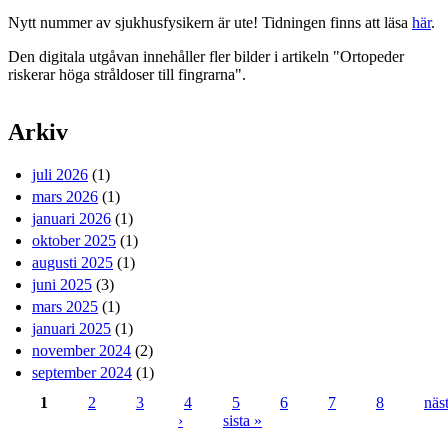
Nytt nummer av sjukhusfysikern är ute! Tidningen finns att läsa
här
.
Den digitala utgåvan innehåller fler bilder i artikeln "Ortopeder
riskerar höga stråldoser till fingrarna".
Arkiv
juli 2026
(1)
mars 2026
(1)
januari 2026
(1)
oktober 2025
(1)
augusti 2025
(1)
juni 2025
(3)
mars 2025
(1)
januari 2025
(1)
november 2024
(2)
september 2024
(1)
1
2
3
4
5
6
7
8
näs
›
sista »
Sidor