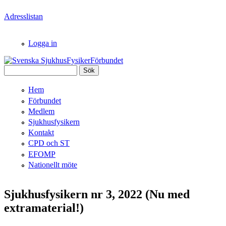
Hoppa till huvudinnehåll
Adresslistan
Logga in
Sök
Svenska
Sökformulär
Hem
SjukhusFysikerFörbundet
Förbundet
Medlem
Sjukhusfysikern
Kontakt
CPD och ST
EFOMP
Nationellt möte
Sjukhusfysikern nr 3, 2022 (Nu med
extramaterial!)