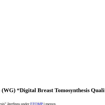
G) “Digital Breast Tomosynthesis Qualit
esis" återfinns under
EFOMP
i menyn.