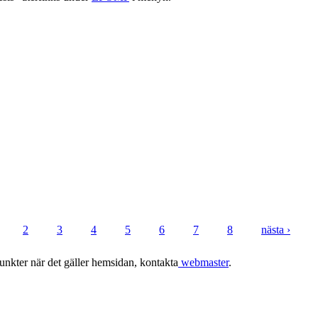
2
3
4
5
6
7
8
nästa ›
punkter när det gäller hemsidan, kontakta
webmaster
.