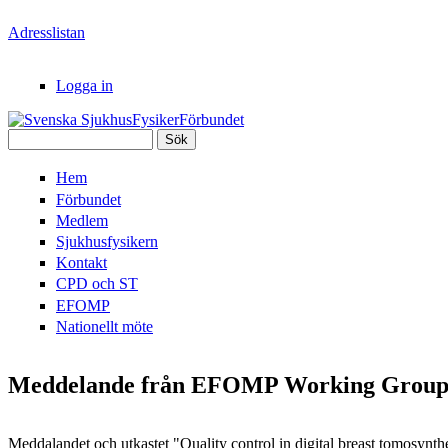
Hoppa till huvudinnehåll
Adresslistan
Logga in
Sök
Svenska
Sökformulär
Hem
SjukhusFysikerFörbundet
Förbundet
Medlem
Sjukhusfysikern
Kontakt
CPD och ST
EFOMP
Nationellt möte
Meddelande från EFOMP Working Group (W
Meddalandet och utkastet "Quality control in digital breast tomosynth