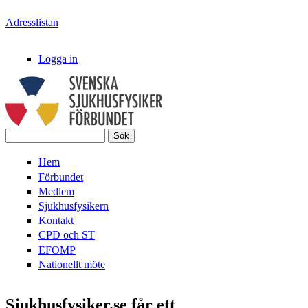
Hoppa till huvudinnehåll
Adresslistan
Logga in
Sök
Svenska
Sökformulär
Hem
SjukhusFysikerFörbundet
Förbundet
Medlem
Sjukhusfysikern
Kontakt
CPD och ST
EFOMP
Nationellt möte
Sjukhusfysiker.se får ett