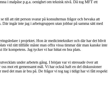
t hamna i malpåse p.g.a. oenighet om teknisk nivå. Då tog MFT ett
 till att rätt person svarar på konsulternas frågor och bevaka att
on. Där ingår inte jag i arbetsgruppen utan jobbar på samma sätt med
ingsledare i projektet. Hon är medicintekniker och där har det blivit
 plats vid rätt tillfälle måste man offra vissa timmar där man kanske inte
t för kompetens. Jag tycker vi har hittat en bra plats.
tvecklats under arbetets gång. I början var vi stressade över att
för oss mot ett gemensamt mål. Vi har också haft en del diskussioner
 med det man är bra på. De frågor vi tog tag i tidigt har vi fått respekt